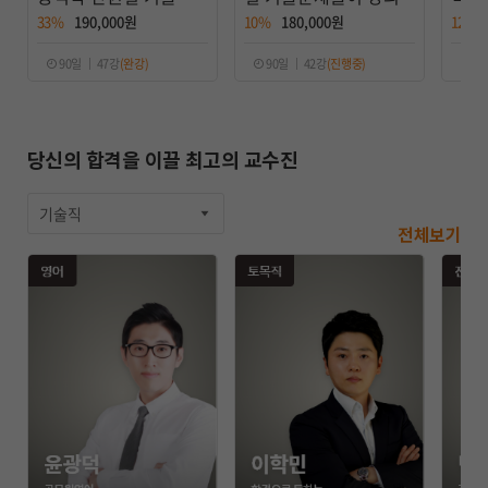
이
이 
33%
190,000원
10%
180,000원
12%
90일 ｜ 47강
(완강)
90일 ｜ 42강
(진행중)
70
당신의 합격을 이끌 최고의 교수진
기술직
전체보기