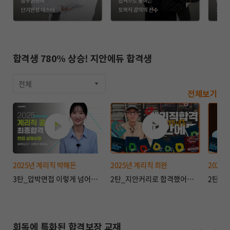
합격생 780% 상승! 지안에듀 합격생
전체
전체보기
2025년 계리직 박해든
2025년 계리직 최완
2025
3탄_압박면접 이렇게 넘어갔어요｜💌2025년도 우정9급 계리직 합격💌
2탄_지안커리로 합격했어요⭐｜💌2025년도 우정9급 계리직 합격💌
회독에 특화된 합격보장 교재