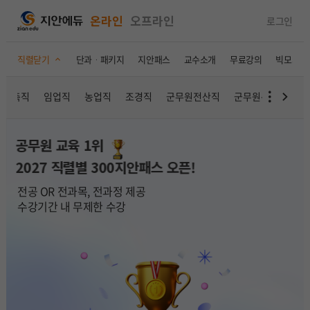
온라인
오프라인
로그인
직렬닫기
단과ㆍ패키지
지안패스
교수소개
무료강의
빅모의고
건축직
임업직
농업직
조경직
군무원전산직
군무원통신직
공무원 교육 1위
2027 직렬별 300지안패스 오픈!
전공 OR 전과목, 전과정 제공
수강기간 내 무제한 수강