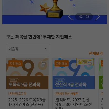
02
02
모든 과목을 한번에! 무제한 지안패스
기술직
전체보기
지안패스
지안패스
지안
[온라인] 토목직
[온라인] 전산-개발직
[온라인
2025·2026 토목직9급
[얼리버드] 2027 전산
[얼리
180지안패스(전과목)
직 9급 300지안패스(전
직 9
과목)
과목