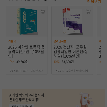
전체보기
기술직
온라인서점
새로나
2026 이학민 토목직 응
2026 전산직·군무원
202
용역학(전4권) [10%할
컴퓨터일반 이론편(상·
림자
인]
하권) [10%할인]
3권)
10%
39,600원
10%
33,300원
10%
2025-09-01 출간 ｜ 이학민 저자
2025-07-15 출간 ｜ 박태순 저자
2025
AI기반 빅모의고사 응시 시,
온라인 무료 관리 제공!
지금 바로 확인하기