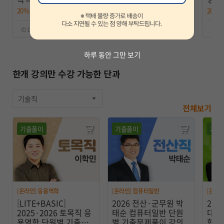
학+설계) 단원별 기출문
현준 정보보호론 기본
출풀이
20%
304,000원
25%
288,000원
20%
제풀이 강의
이론 강의 (NEW)
100일 ｜ 2025 시험대비
100일 ｜ 2026 시험대비
80
하루 동안 그만 보기
한개 강의만 수강 가능한 단과
기술직
전체보기
기출풀이
기출풀이
기출
[온라인] 응용역학
[온라인] 컴퓨터일반
[온라인
[LITE+BASIC]
2026 전산·군무원 박
202
2025·2026 토목직 응
태순 컴퓨터일반 단원
대비
용역학 단원별 기출풀
별 기출문제풀이 강의
학 