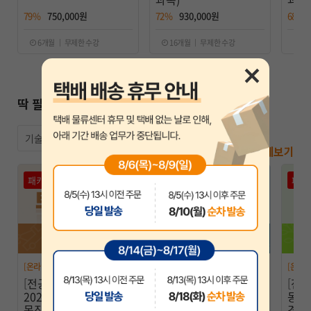
79%
750,000원
72%
930,000원
68%
6개월 ｜ 무제한 수강
16개월 ｜ 무제한 수강
1
딱 필요한 과목만 담긴 특별 패키지
기술직
전체보기
패키지
패키지
패키
[온라인] 토목직
[온라인] 전산직
[온라인
[전공 패키지 ]
[전공 패키지] 2026 전
[전공
2025·2026 이학민 토
산직·군무원9급 전공
동이
목직 LITE+BASIC (역
박태순 컴퓨터일반 + 조
경영