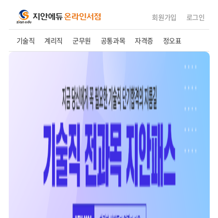
회원가입
로그인
기술직
계리직
군무원
공통과목
자격증
정오표