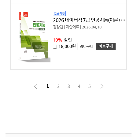
인공지능
2026 데이터직 7급 인공지능(이론+기출) [10%할인]
김강현 | 지안에듀 |
2026.04.10
10%
할인
18,000원
바로구매
장바구니
1
2
3
4
5