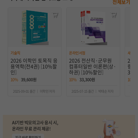
전체보기
기술직
온라인서점
새로나
2026 이학민 토목직 응
2026 전산직·군무원
202
용역학(전4권) [10%할
컴퓨터일반 이론편(상·
림자
인]
하권) [10%할인]
3권)
10%
39,600원
10%
33,300원
10%
2025-09-01 출간 ｜ 이학민 저자
2025-07-15 출간 ｜ 박태순 저자
2025
AI기반 빅모의고사 응시 시,
온라인 무료 관리 제공!
지금 바로 확인하기