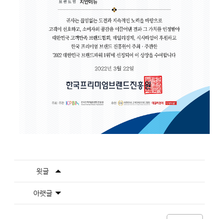
윗글
아랫글