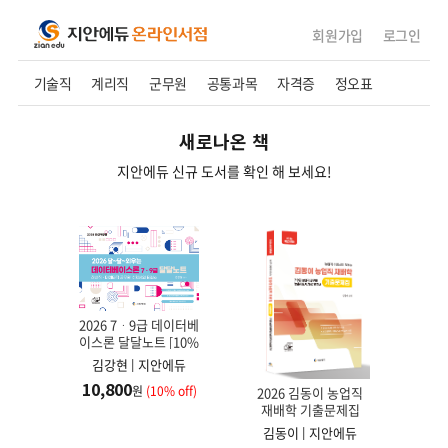
회원가입
로그인
기술직
계리직
군무원
공통과목
자격증
정오표
새로나온 책
지안에듀 신규 도서를 확인 해 보세요!
2026 7ㆍ9급 데이터베
이스론 달달노트 [10%
할인]
김강현 | 지안에듀
20
10,800
원
(10% off)
7·9급
2026 김동이 농업직
보험
기출)
재배학 기출문제집
[10%할인]
에듀
김동이 | 지안에듀
27