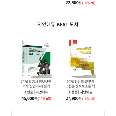
22,500
 off)
원
(10% off)
지안에듀 BEST 도서
초영어
2026 알기사 정보보안
2026 전산직⋅군무원
20
인]
기사(산업기사) 필기
조현준 정보보호론 핵
이
+핵심기출 1200제
심 N제 기출문제집
에듀
조현준 | 지안에듀
조현준 | 지안에듀
김
[10%할인]
[10%할인]
45,000
27,900
23
 off)
원
(10% off)
원
(10% off)