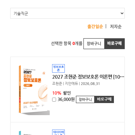
출간일순
저자순
선택한 항목
0
개를
바로구매
장바구니
정보보호
론
2027 조현준 정보보호론 이론편 [10%할인]
조현준 | 지안에듀 |
2026.08.31
10%
할인
36,000원
바로구매
장바구니
데이터베