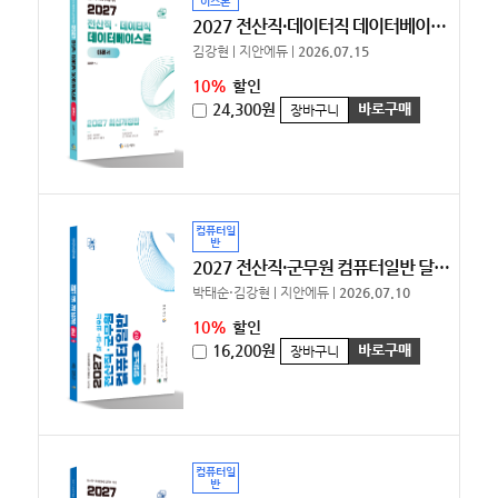
이스론
2027 전산직·데이터직 데이터베이스론 이론서 [10%할인]
김강현 | 지안에듀 |
2026.07.15
10%
할인
24,300원
바로구매
장바구니
컴퓨터일
반
2027 전산직·군무원 컴퓨터일반 달달노트 [10%할인]
박태순⋅김강현 | 지안에듀 |
2026.07.10
10%
할인
16,200원
바로구매
장바구니
컴퓨터일
반