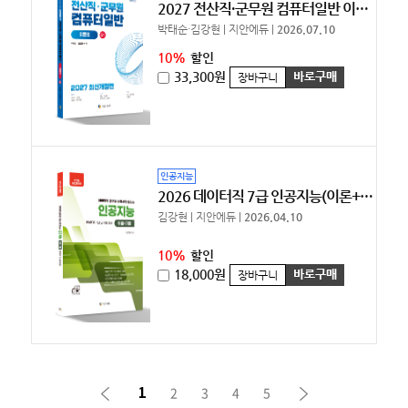
2027 전산직·군무원 컴퓨터일반 이론편 [10%할인]
박태순·김강현 | 지안에듀 |
2026.07.10
10%
할인
33,300원
바로구매
장바구니
인공지능
2026 데이터직 7급 인공지능(이론+기출) [10%할인]
김강현 | 지안에듀 |
2026.04.10
10%
할인
18,000원
바로구매
장바구니
1
2
3
4
5