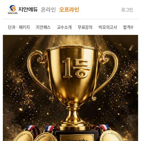
온라인
오프라인
로그인
단과ㆍ패키지
지안패스
교수소개
무료강의
빅모의고사
합격수기